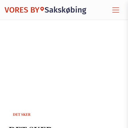
VORES BY
Sakskøbing
DET SKER