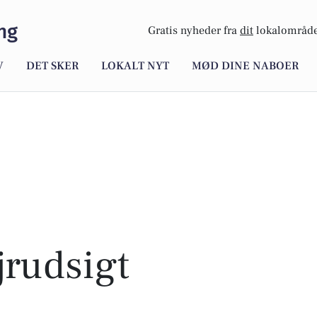
ng
Gratis nyheder fra
dit
lokalområde
V
DET SKER
LOKALT NYT
MØD DINE NABOER
rudsigt