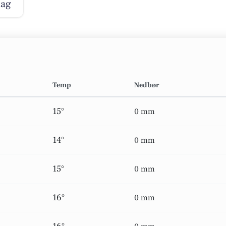
dag
Temp
Nedbør
15°
0 mm
14°
0 mm
15°
0 mm
16°
0 mm