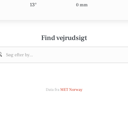
13°
0 mm
Find vejrudsigt

Data fra
MET Norway