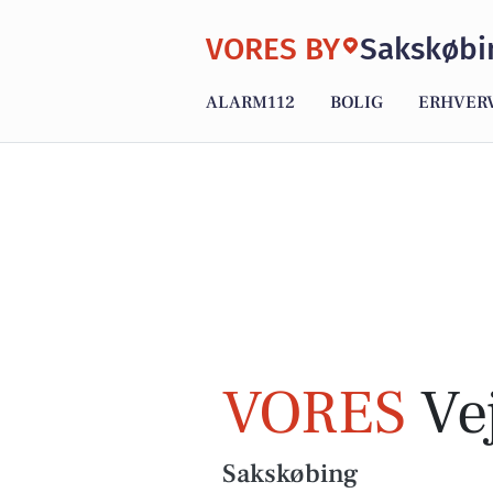
VORES BY
Sakskøbi
ALARM112
BOLIG
ERHVER
VORES
Vej
Sakskøbing