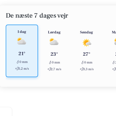
De næste 7 dages vejr
I dag
Lørdag
Søndag
M
21°
23°
27°
💧
0 mm
💧
💧
💧
0 mm
0 mm
💨
5,2 m/s
💨
💨
💨
2,7 m/s
3,3 m/s