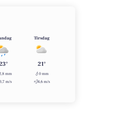
andag
Tirsdag
Onsdag
Torsdag
23°
21°
22°
27°
💧
💧
💧
2,8 mm
0 mm
0 mm
0 mm
💨
💨
💨
3,7 m/s
4,6 m/s
2 m/s
2,8 m/s