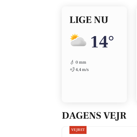
LIGE NU
14°
💧
0 mm
💨
4,4 m/s
DAGENS VEJR
VEJRET