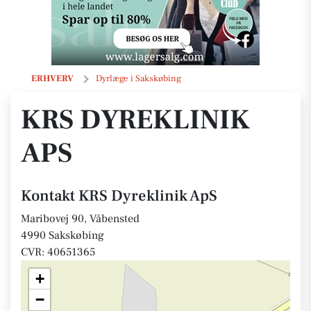
KRS Dyreklinik ApS
ERHVERV
Dyrlæge i Sakskøbing
KRS DYREKLINIK
APS
Kontakt KRS Dyreklinik ApS
Maribovej 90, Våbensted
4990 Sakskøbing
CVR: 40651365
+
−