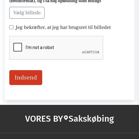
(bredformat), og i så høj opløsning som muligt
Vælg billede
Jeg bekræfter, at jeg har brugsret til billedet
Indsend
VORES BY
Sakskøbing