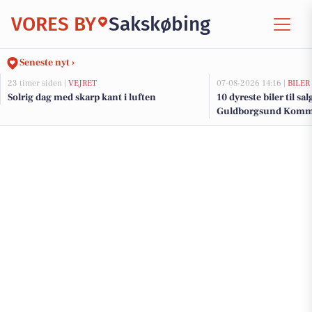
VORES BY
Sakskøbing
Seneste nyt ›
23 timer siden |
VEJRET
07-08-2026 14:16 |
BILER
Solrig dag med skarp kant i luften
10 dyreste biler til sa
Guldborgsund Kom