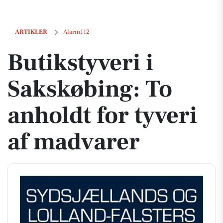
Butikstyveri i Sakskøbing: To anholdt for tyveri af madvarer
ARTIKLER
Alarm112
Butikstyveri i
Sakskøbing: To
anholdt for tyveri
af madvarer