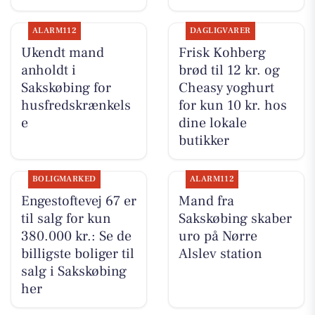
ALARM112
DAGLIGVARER
Ukendt mand
Frisk Kohberg
anholdt i
brød til 12 kr. og
Sakskøbing for
Cheasy yoghurt
husfredskrænkels
for kun 10 kr. hos
e
dine lokale
butikker
BOLIGMARKED
ALARM112
Engestoftevej 67 er
Mand fra
til salg for kun
Sakskøbing skaber
380.000 kr.: Se de
uro på Nørre
billigste boliger til
Alslev station
salg i Sakskøbing
her