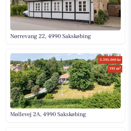
Nørrevang 22, 4990 Sakskøbing
3.395.000 kr
2
195 m
Møllevej 2A, 4990 Sakskøbing