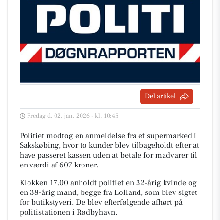
Del artikel
Fredag d. 02. jan. 2026 - kl. 10:45
Politiet modtog en anmeldelse fra et supermarked i
Sakskøbing, hvor to kunder blev tilbageholdt efter at
have passeret kassen uden at betale for madvarer til
en værdi af 607 kroner.
Klokken 17.00 anholdt politiet en 32-årig kvinde og
en 38-årig mand, begge fra Lolland, som blev sigtet
for butikstyveri. De blev efterfølgende afhørt på
politistationen i Rødbyhavn.