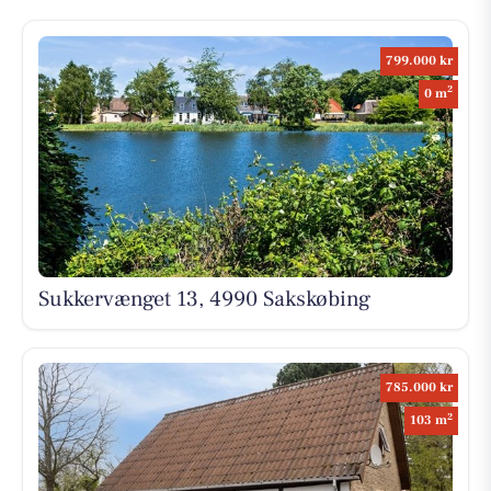
799.000 kr
2
0 m
Sukkervænget 13, 4990 Sakskøbing
785.000 kr
2
103 m