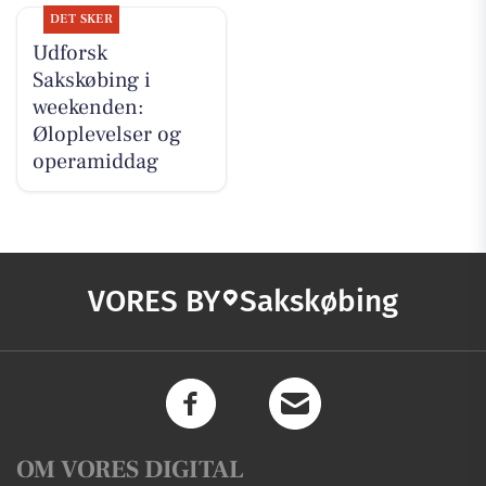
DET SKER
Udforsk
Sakskøbing i
weekenden:
Øloplevelser og
operamiddag
VORES BY
Sakskøbing
OM VORES DIGITAL