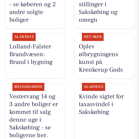
- se køberen og 2
stillinger i
andre solgte
Sakskøbing og
boliger
omegn
ALARM112
DET SKER
Lolland-Falster
Oplev
Brandvæsen:
ølbrygningens
Brand i bygning
kunst på
Krenkerup Gods
BOLIGMARKED
ALARM112
Vestervang 14 og
Kvinde sigtet for
3 andre boliger er
taxasvindel i
kommet til salg
Sakskøbing
denne uge i
Sakskøbing - se
boligerne her.