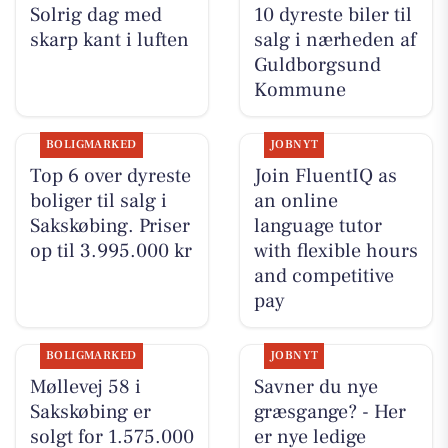
Solrig dag med
10 dyreste biler til
skarp kant i luften
salg i nærheden af
Guldborgsund
Kommune
BOLIGMARKED
JOBNYT
Top 6 over dyreste
Join FluentIQ as
boliger til salg i
an online
Sakskøbing. Priser
language tutor
op til 3.995.000 kr
with flexible hours
and competitive
pay
BOLIGMARKED
JOBNYT
Møllevej 58 i
Savner du nye
Sakskøbing er
græsgange? - Her
solgt for 1.575.000
er nye ledige