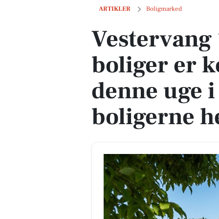
Vestervang 14 og 3 andre boliger er ko
ARTIKLER
Boligmarked
Vestervang 
boliger er k
denne uge i
boligerne h