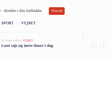
 -
direkte i din indbakke
Tilmeld
SPORT
VEJRET
22 timer siden |
VEJRET
05-08-2026 13:02
‹
›
Lunt vejr og tørre timer i dag
Top 6 over dy
Sakskøbing. 