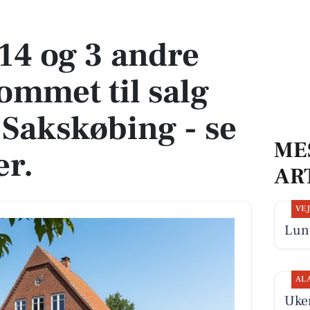
mmet til salg denne uge i Sakskøbing - se boligerne her.
14 og 3 andre
ommet til salg
 Sakskøbing - se
ME
er.
AR
VE
Lunt
AL
Uke