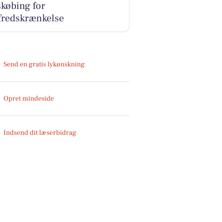
købing for
fredskrænkelse
Send en gratis lykønskning
Opret mindeside
Indsend dit læserbidrag