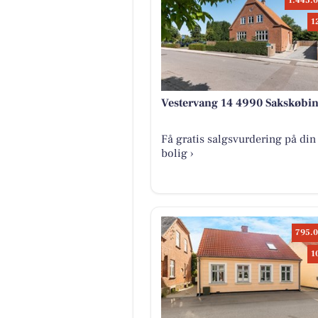
1.445.0
1
Vestervang 14 4990 Sakskøbi
Få gratis salgsvurdering på din
bolig ›
795.0
1