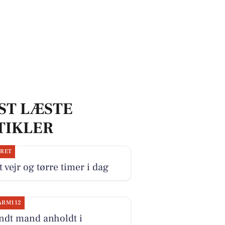
ST LÆSTE
TIKLER
JRET
 vejr og tørre timer i dag
ARM112
ndt mand anholdt i