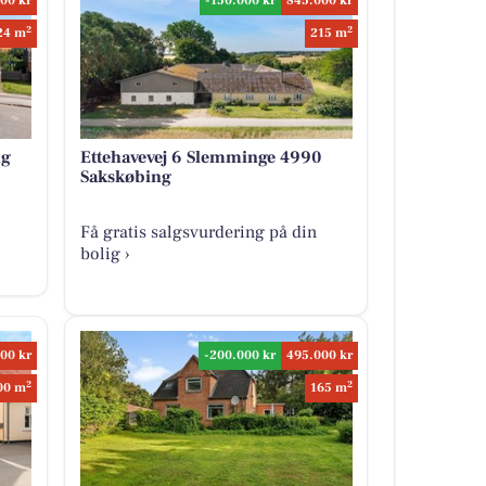
00 kr
-150.000 kr
845.000 kr
2
2
24 m
215 m
ng
Ettehavevej 6 Slemminge 4990
Sakskøbing
Få gratis salgsvurdering på din
bolig ›
00 kr
-200.000 kr
495.000 kr
2
2
00 m
165 m