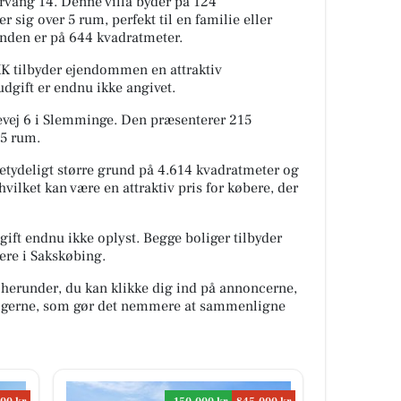
rvang 14. Denne villa byder på 124
r sig over 5 rum, perfekt til en familie eller
unden er på 644 kvadratmeter.
K tilbyder ejendommen en attraktiv
dgift er endnu ikke angivet.
vevej 6 i Slemminge. Den præsenterer 215
 5 rum.
etydeligt større grund på 4.614 kvadratmeter og
ilket kan være en attraktiv pris for købere, der
ift endnu ikke oplyst. Begge boliger tilbyder
ere i Sakskøbing.
 herunder, du kan klikke dig ind på annoncerne,
oligerne, som gør det nemmere at sammenligne