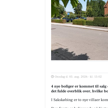
Onsdag d. 05. aug. 2026 - kl. 13:02
4 nye boliger er kommet til salg
det fulde overblik over, hvilke b
I Sakskøbing er to nye villaer k