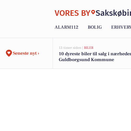
VORES BY
Sakskøbi
ALARM112
BOLIG
ERHVER
13 timer siden |
BILER
Seneste nyt ›
10 dyreste biler til salg i nærhede
Guldborgsund Kommune