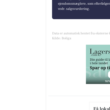
ejendomsmæglere, som efterfølgend
vedr. salgsvurdering.
Data er automatisk hentet fra eksterne 
Kilde: Boliga
Få loka