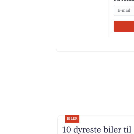
Email
BILER
10 dyreste biler ti