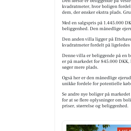
Den første er beliggende på Veste
kvadratmeter, hvor boligen fordele
dem, der ønsker ekstra plads. Gr
Med en salgspris på 1.445.000 DK
beliggenhed. Den månedlige ejeru
Den anden villa ligger på Etteha
kvadratmeter fordelt på ligeledes
Denne villa er beliggende på en b
er på markedet for 845.000 DKK, hv
søger mere plads.
Også her er den månedlige ejerudg
unikke fordele for potentielle køb
Se andre nye boliger på markedet
for at se flere oplysninger om b
priser, størrelse og beliggenhed.