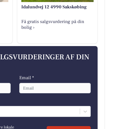
Idalundvej 12 4990 Sakskøbing
Få gratis salgsvurdering på din
bolig ›
ALGSVURDERINGER AF DIN
Email *
re lokale