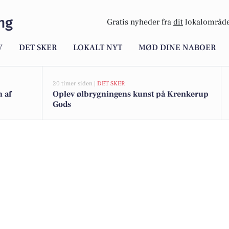
ng
Gratis nyheder fra
dit
lokalområde
V
DET SKER
LOKALT NYT
MØD DINE NABOER
20 timer siden |
DET SKER
n af
Oplev ølbrygningens kunst på Krenkerup
Gods