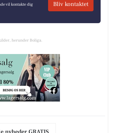
Bliv kontaktet
e vil kontakte dig
kilder, herunder Boliga.
le nyheder GRATIS