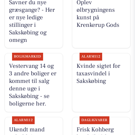
Savner du nye
Oplev
græsgange? - Her
ølbrygningens
er nye ledige
kunst på
stillinger i
Krenkerup Gods
Sakskøbing og
omegn
BOLIGMARKED
ALARM112
Vestervang 14 og
Kvinde sigtet for
3 andre boliger er
taxasvindel i
kommet til salg
Sakskøbing
denne uge i
Sakskøbing - se
boligerne her.
ALARM112
DAGLIGVARER
Ukendt mand
Frisk Kohberg