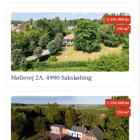
3.395.000 kr
2
195 m
Møllevej 2A, 4990 Sakskøbing
1.550.000 kr
2
136 m