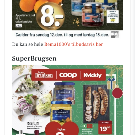
Du kan se hele
Rema1000’s tilbudsavis her
SuperBrugsen