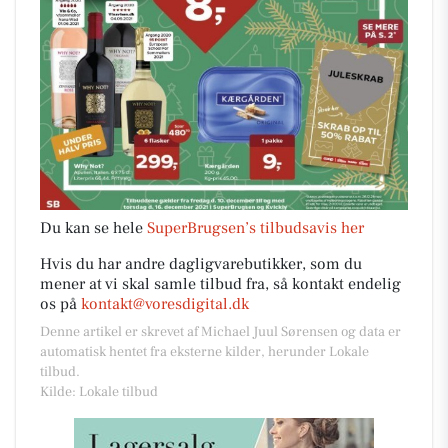
Du kan se hele
SuperBrugsen’s tilbudsavis her
Hvis du har andre dagligvarebutikker, som du
mener at vi skal samle tilbud fra, så kontakt endelig
os på
kontakt@voresdigital.dk
Denne artikel er skrevet af Michael Juul Sørensen og data er
automatisk hentet fra eksterne kilder, herunder Lokale
tilbud.
Kilde: Lokale tilbud