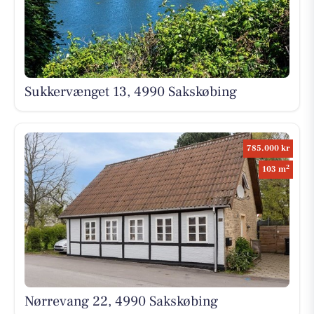
Sukkervænget 13, 4990 Sakskøbing
785.000 kr
2
103 m
Nørrevang 22, 4990 Sakskøbing