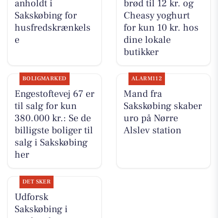
anholdt i
brød til 12 kr. og
Sakskøbing for
Cheasy yoghurt
husfredskrænkels
for kun 10 kr. hos
e
dine lokale
butikker
BOLIGMARKED
ALARM112
Engestoftevej 67 er
Mand fra
til salg for kun
Sakskøbing skaber
380.000 kr.: Se de
uro på Nørre
billigste boliger til
Alslev station
salg i Sakskøbing
her
DET SKER
Udforsk
Sakskøbing i