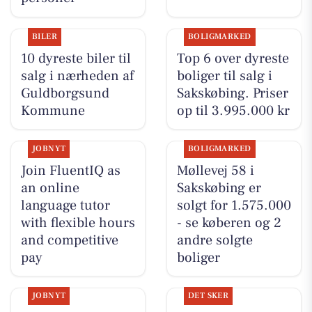
BILER
BOLIGMARKED
10 dyreste biler til
Top 6 over dyreste
salg i nærheden af
boliger til salg i
Guldborgsund
Sakskøbing. Priser
Kommune
op til 3.995.000 kr
JOBNYT
BOLIGMARKED
Join FluentIQ as
Møllevej 58 i
an online
Sakskøbing er
language tutor
solgt for 1.575.000
with flexible hours
- se køberen og 2
and competitive
andre solgte
pay
boliger
JOBNYT
DET SKER