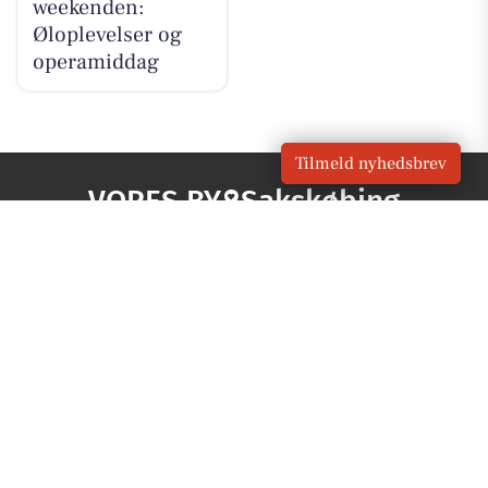
weekenden:
Øloplevelser og
operamiddag
Tilmeld nyhedsbrev
VORES BY
Sakskøbing
OM VORES DIGITAL
Om os
For annoncører