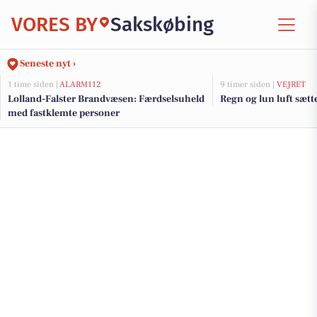
VORES BY
Sakskøbing
Seneste nyt ›
1 time siden |
ALARM112
9 timer siden |
VEJRET
Lolland-Falster Brandvæsen: Færdselsuheld
Regn og lun luft sæt
med fastklemte personer