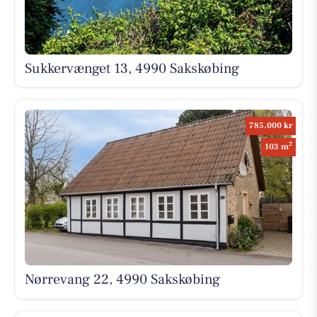
Sukkervænget 13, 4990 Sakskøbing
785.000 kr
2
103 m
Nørrevang 22, 4990 Sakskøbing