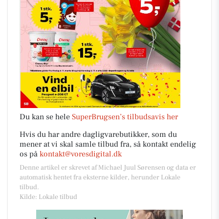
Du kan se hele
SuperBrugsen’s tilbudsavis her
Hvis du har andre dagligvarebutikker, som du
mener at vi skal samle tilbud fra, så kontakt endelig
os på
kontakt@voresdigital.dk
Denne artikel er skrevet af Michael Juul Sørensen og data er
automatisk hentet fra eksterne kilder, herunder Lokale
tilbud.
Kilde: Lokale tilbud