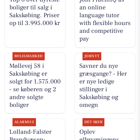
boliger til salg i
an online
Sakskøbing. Priser
language tutor
op til 3.995.000 kr
with flexible hours
and competitive
pay
BOLIGMARKED
JOBNYT
Møllevej 58 i
Savner du nye
Sakskøbing er
græsgange? - Her
solgt for 1.575.000
er nye ledige
- se køberen og 2
stillinger i
andre solgte
Sakskøbing og
boliger
omegn
ALARM112
DET SKER
Lolland-Falster
Oplev
Brandvæsen:
ølbrygningens