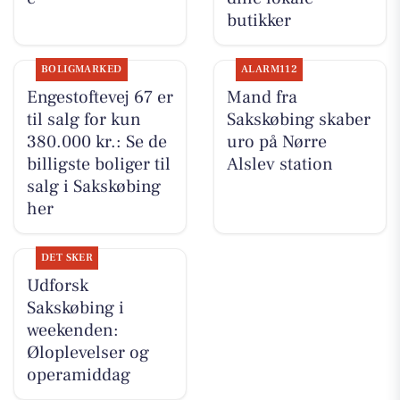
butikker
BOLIGMARKED
ALARM112
Engestoftevej 67 er
Mand fra
til salg for kun
Sakskøbing skaber
380.000 kr.: Se de
uro på Nørre
billigste boliger til
Alslev station
salg i Sakskøbing
her
DET SKER
Udforsk
Sakskøbing i
weekenden:
Øloplevelser og
operamiddag