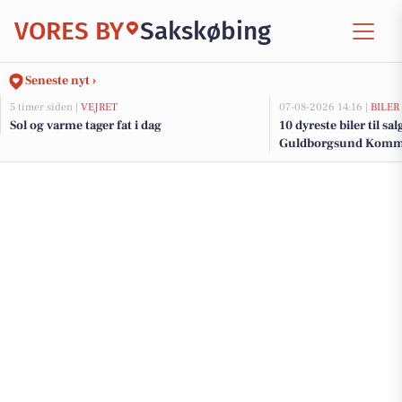
VORES BY
Sakskøbing
Seneste nyt ›
5 timer siden |
VEJRET
07-08-2026 14:16 |
BILER
Sol og varme tager fat i dag
10 dyreste biler til sa
Guldborgsund Kom