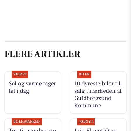
FLERE ARTIKLER
VEJRET
BILER
Sol og varme tager
10 dyreste biler til
fat i dag
salg i nærheden af
Guldborgsund
Kommune
BOLIGMARKED
JOBNYT
Top 6 over dyreste
Join FluentIQ as