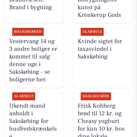
Brand i bygning
kunst på
Krenkerup Gods
BOLIGMARKED
ALARM112
Vestervang 14 og
Kvinde sigtet for
3 andre boliger er
taxasvindel i
kommet til salg
Sakskøbing
denne uge i
Sakskøbing - se
boligerne her.
ALARM112
DAGLIGVARER
Ukendt mand
Frisk Kohberg
anholdt i
brød til 12 kr. og
Sakskøbing for
Cheasy yoghurt
husfredskrænkels
for kun 10 kr. hos
e
dine lokale