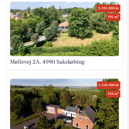
3.395.000 kr
2
195 m
Møllevej 2A, 4990 Sakskøbing
1.550.000 kr
2
136 m