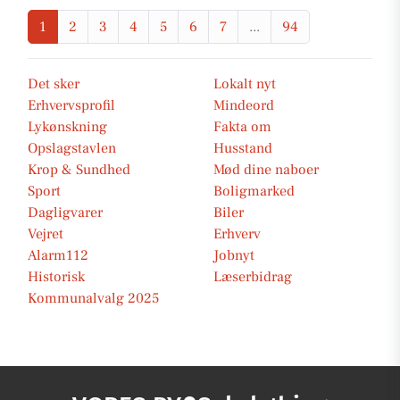
1
2
3
4
5
6
7
...
94
Det sker
Lokalt nyt
Erhvervsprofil
Mindeord
Lykønskning
Fakta om
Opslagstavlen
Husstand
Krop & Sundhed
Mød dine naboer
Sport
Boligmarked
Dagligvarer
Biler
Vejret
Erhverv
Alarm112
Jobnyt
Historisk
Læserbidrag
Kommunalvalg 2025