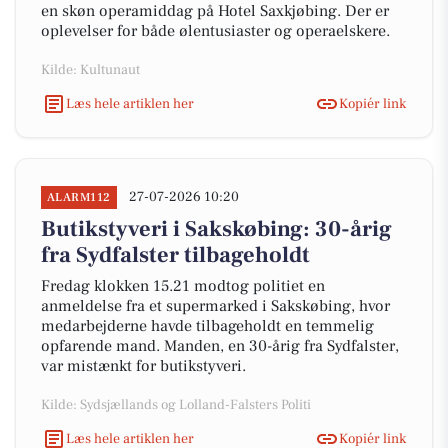
en skøn operamiddag på Hotel Saxkjøbing. Der er
oplevelser for både ølentusiaster og operaelskere.
Kilde: Kultunaut
Læs hele artiklen her
Kopiér link
27-07-2026 10:20
ALARM112
Butikstyveri i Sakskøbing: 30-årig
fra Sydfalster tilbageholdt
Fredag klokken 15.21 modtog politiet en
anmeldelse fra et supermarked i Sakskøbing, hvor
medarbejderne havde tilbageholdt en temmelig
opfarende mand. Manden, en 30-årig fra Sydfalster,
var mistænkt for butikstyveri.
Kilde: Sydsjællands og Lolland-Falsters Politi
Læs hele artiklen her
Kopiér link