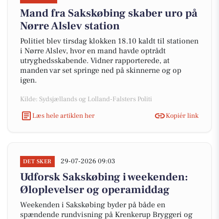
Mand fra Sakskøbing skaber uro på
Nørre Alslev station
Politiet blev tirsdag klokken 18.10 kaldt til stationen
i Nørre Alslev, hvor en mand havde optrådt
utryghedsskabende. Vidner rapporterede, at
manden var set springe ned på skinnerne og op
igen.
Kilde: Sydsjællands og Lolland-Falsters Politi
Læs hele artiklen her
Kopiér link
29-07-2026 09:03
DET SKER
Udforsk Sakskøbing i weekenden:
Øloplevelser og operamiddag
Weekenden i Sakskøbing byder på både en
spændende rundvisning på Krenkerup Bryggeri og