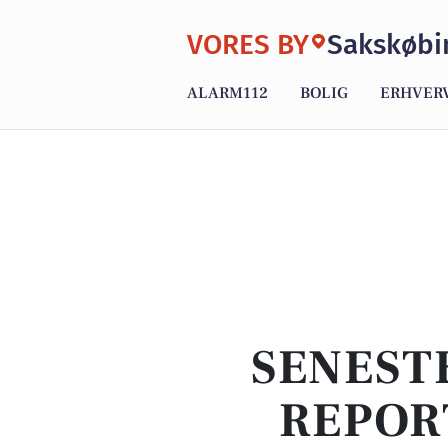
VORES BY
Sakskøbi
ALARM112
BOLIG
ERHVER
SENEST
REPOR