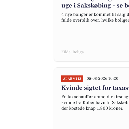
uge i Sakskøbing - se b
4 nye boliger er kommet til salg d
fulde overblik over, hvilke bolige
Kilde: Boliga
05-08-2026 10:20
ALARM112
Kvinde sigtet for taxa
En taxachauffør anmeldte tirsdag a
kvinde fra København til Sakskøbi
der kostede knap 1.800 kroner.