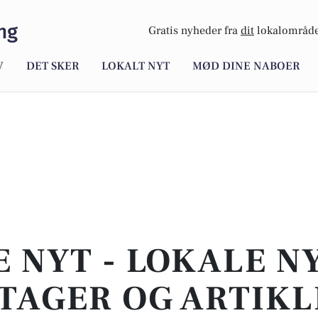
ng
Gratis nyheder fra
dit
lokalområde
V
DET SKER
LOKALT NYT
MØD DINE NABOER
E NYT - LOKALE N
TAGER OG ARTIKL