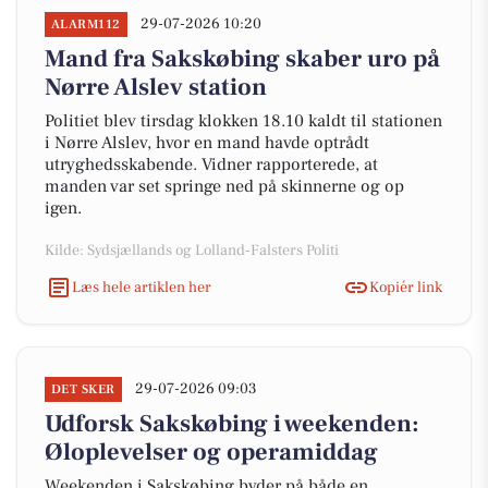
29-07-2026 10:20
ALARM112
Mand fra Sakskøbing skaber uro på
Nørre Alslev station
Politiet blev tirsdag klokken 18.10 kaldt til stationen
i Nørre Alslev, hvor en mand havde optrådt
utryghedsskabende. Vidner rapporterede, at
manden var set springe ned på skinnerne og op
igen.
Kilde: Sydsjællands og Lolland-Falsters Politi
Læs hele artiklen her
Kopiér link
29-07-2026 09:03
DET SKER
Udforsk Sakskøbing i weekenden:
Øloplevelser og operamiddag
Weekenden i Sakskøbing byder på både en