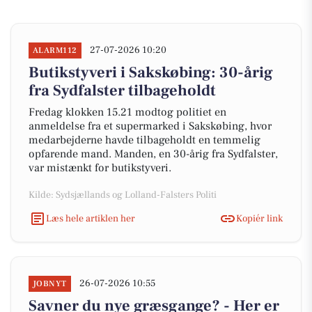
27-07-2026 10:20
ALARM112
Butikstyveri i Sakskøbing: 30-årig
fra Sydfalster tilbageholdt
Fredag klokken 15.21 modtog politiet en
anmeldelse fra et supermarked i Sakskøbing, hvor
medarbejderne havde tilbageholdt en temmelig
opfarende mand. Manden, en 30-årig fra Sydfalster,
var mistænkt for butikstyveri.
Kilde: Sydsjællands og Lolland-Falsters Politi
Læs hele artiklen her
Kopiér link
26-07-2026 10:55
JOBNYT
Savner du nye græsgange? - Her er