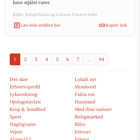
have stjålet varer.
Kilde: Sydsjællands og Lolland-Falsters Politi
Læs hele artiklen her
Kopiér link
1
2
3
4
5
6
7
...
94
Det sker
Lokalt nyt
Erhvervsprofil
Mindeord
Lykønskning
Fakta om
Opslagstavlen
Husstand
Krop & Sundhed
Mød dine naboer
Sport
Boligmarked
Dagligvarer
Biler
Vejret
Erhverv
Alarm112
Jobnyt