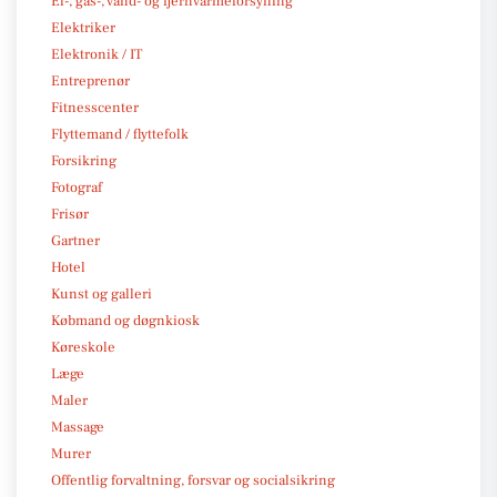
El-, gas-, vand- og fjernvarmeforsyning
Elektriker
Elektronik / IT
Entreprenør
Fitnesscenter
Flyttemand / flyttefolk
Forsikring
Fotograf
Frisør
Gartner
Hotel
Kunst og galleri
Købmand og døgnkiosk
Køreskole
Læge
Maler
Massage
Murer
Offentlig forvaltning, forsvar og socialsikring