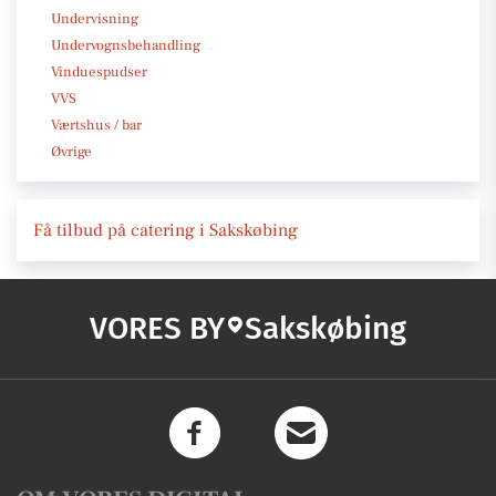
Undervisning
Undervognsbehandling
Vinduespudser
VVS
Værtshus / bar
Øvrige
Få tilbud på catering i Sakskøbing
VORES BY
Sakskøbing