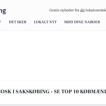
ng
Gratis nyheder fra
dit
lokalområde
V
DET SKER
LOKALT NYT
MØD DINE NABOER
SK I SAKSKØBING - SE TOP 10 KØBMÆ