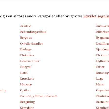
kig i en af vores andre kategorier eller brug vores
udvidet søgni
Arkitekt
Autoværk
Behandlingstilbud
Bilforha
Bryghus
Byggemar
Cykelforhandler
Detailha
Dyrlæge
Ejendom
Elektriker
Elektroni
Fitnesscenter
Flytteman
Fotograf
Frisør
Hotel
Kunst og 
Køreskole
Læge
Massage
Murer
kring
Optiker
Organisa
Pizzeria, grillbar, isbar mm.
Plantesk
Rengøring
Restauran
Skrædder
Skønheds