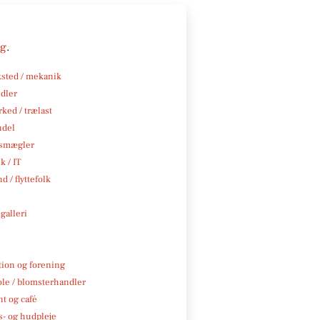
ng
.
sted / mekanik
ndler
ked / trælast
ndel
smægler
k / IT
d / flyttefolk
galleri
tion og forening
ole / blomsterhandler
t og café
- og hudpleje