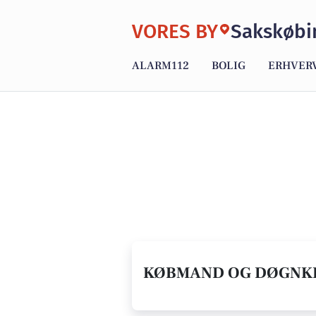
VORES BY
Sakskøbi
ALARM112
BOLIG
ERHVER
KØBMAND OG DØGNKIO