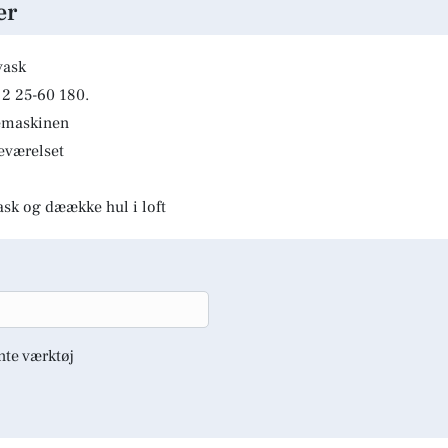
er
vask
2 25-60 180.
kemaskinen
deværelset
ask og dæække hul i loft
nte værktøj