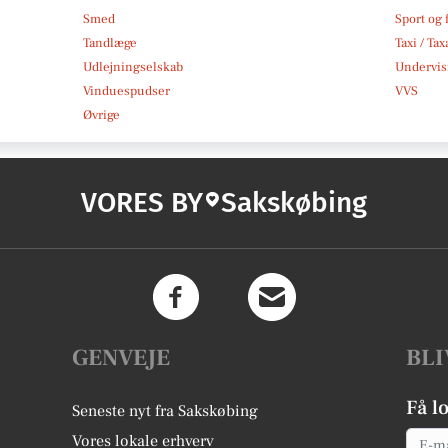
Smed
Sport og f
Tandlæge
Taxi / Tax
Udlejningselskab
Undervis
Vinduespudser
VVS
Øvrige
VORES BY
Sakskøbing
GENVEJE
BLI
Få l
Seneste nyt fra Sakskøbing
Email
Vores lokale erhverv