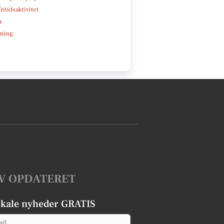
ritidsaktivitet
a
ning
V OPDATERET
okale nyheder GRATIS