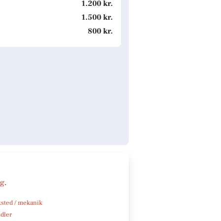
1.200 kr.
1.500 kr.
800 kr.
ng
.
sted / mekanik
ndler