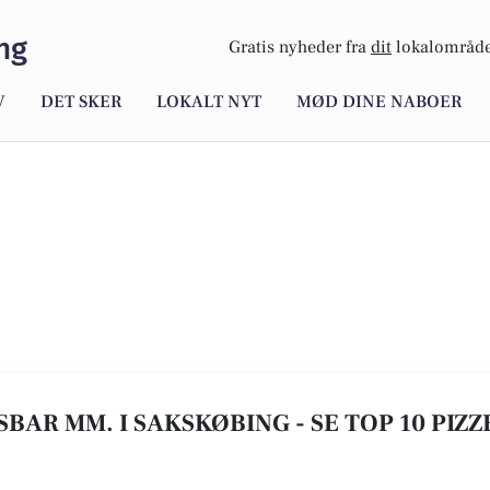
ng
Gratis nyheder fra
dit
lokalområde
V
DET SKER
LOKALT NYT
MØD DINE NABOER
ISBAR MM. I SAKSKØBING - SE TOP 10 PIZ