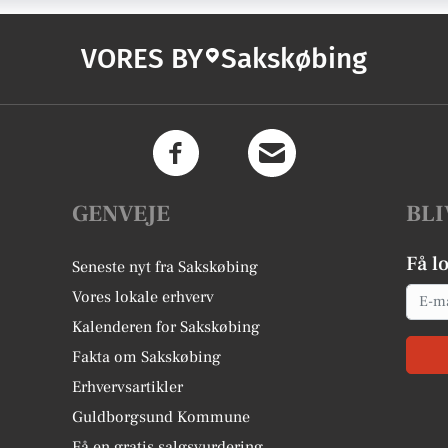
VORES BY
Sakskøbing
GENVEJE
BLI
Få l
Seneste nyt fra Sakskøbing
Email
Vores lokale erhverv
Kalenderen for Sakskøbing
Fakta om Sakskøbing
Erhvervsartikler
Guldborgsund Kommune
Få en gratis salgsvurdering