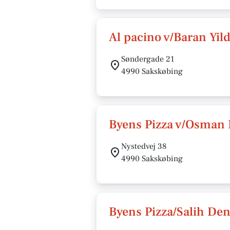
Al pacino v/Baran Yil
Søndergade 21
4990 Sakskøbing
Byens Pizza v/Osman 
Nystedvej 38
4990 Sakskøbing
Byens Pizza/Salih Den