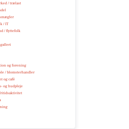
ked / trælast
ndel
smægler
k / IT
d / flyttefolk
galleri
tion og forening
ole / blomsterhandler
t og café
- og hudpleje
ritidsaktivitet
a
ning