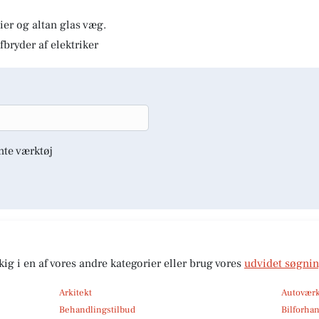
er og altan glas væg.
fbryder af elektriker
nte værktøj
kig i en af vores andre kategorier eller brug vores
udvidet søgni
Arkitekt
Autoværk
Behandlingstilbud
Bilforha