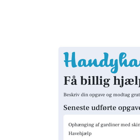
Få billig hjæ
Beskriv din opgave og modtag grat
Seneste udførte opgav
Ophænging af gardiner med skinn
Havehjælp