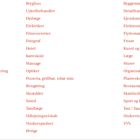
Bryghus
Byggemar
Cykelforhandler
Detailha
Dyrlæge
Ejendom
Elektriker
Elektroni
Fitnesscenter
Flytteman
Fotograf
Frisør
Hotel
Kunst og 
Køreskole
Læge
Massage
Murer
kring
Optiker
Organisa
Pizzeria, grillbar, isbar mm.
Plantesk
Rengøring
Restauran
Skrædder
Skønheds
Smed
Sport og f
Tandlæge
Taxi / Tax
Udlejningselskab
Undervis
Vinduespudser
VVS
Øvrige